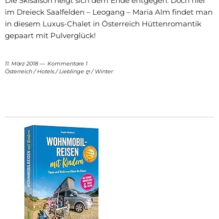
Die Skisaison neigt sich dem Ende entgegen. Doch hier
im Dreieck Saalfelden – Leogang – Maria Alm findet man
in diesem Luxus-Chalet in Österreich Hüttenromantik
gepaart mit Pulverglück!
11. März 2018
Kommentare 1
Österreich
/
Hotels
/
Lieblinge ღ
/
Winter