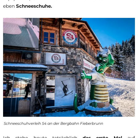
eben
Schneeschuhe.
Schneeschuhverleih S4 an der Bergbahn Fieberbrunn
Ich stehe heute tatsächlich
das erste Mal
auf