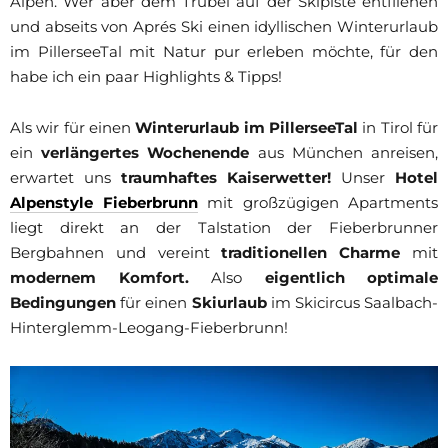
Alpen. Wer aber dem Trubel auf der Skipiste entfliehen
und abseits von Aprés Ski einen idyllischen Winterurlaub
im PillerseeTal mit Natur pur erleben möchte, für den
habe ich ein paar Highlights & Tipps!
Als wir für einen
Winterurlaub im PillerseeTal
in Tirol für
ein
verlängertes Wochenende
aus München anreisen,
erwartet uns
traumhaftes Kaiserwetter!
Unser
Hotel
Alpenstyle Fieberbrunn
mit großzügigen Apartments
liegt direkt an der Talstation der Fieberbrunner
Bergbahnen und vereint
traditionellen Charme
mit
modernem Komfort.
Also
eigentlich optimale
Bedingungen
für einen
Skiurlaub
im Skicircus Saalbach-
Hinterglemm-Leogang-Fieberbrunn!