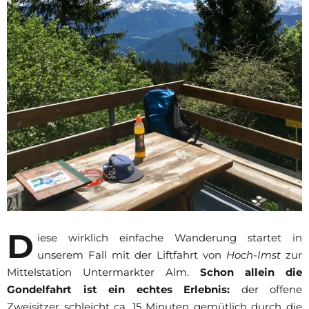
D
iese wirklich einfache Wanderung startet in
unserem Fall mit der Liftfahrt von
Hoch-Imst
zur
Mittelstation Untermarkter Alm.
Schon allein die
Gondelfahrt ist ein echtes Erlebnis:
der offene
Zweisitzer schleicht ca. 15 Minuten gemütlich durch die