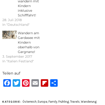
wandern mit
Kindern
inklusive
Schifffahrt!
28. Juli 2018
In "Deutschland"
Wandern am
Gardasee mit
Kindern
oberhalb von
Gargnano!
3. September 2017
In "Italien Festland"
Teilen auf
Facebook
Twitter
Pinterest
Email
Flipboard
Teilen
Österreich
,
Europa
,
Family
,
Frühling
,
Travels
,
Wanderung
KATEGORIE: