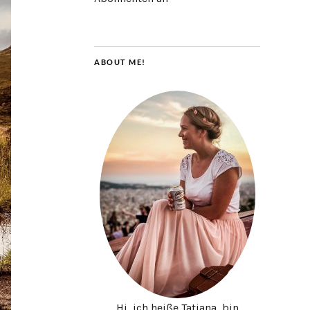
ABOUT ME!
Hi, ich heiße Tatjana, bin