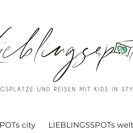
POTs city
LIEBLINGSSPOTs wel