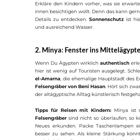
Erkläre den Kindern vorher, was sie erwartet
innen besichtigen wollt. Denn das kann gerne
Details zu entdecken.
Sonnenschutz
ist hi
und ausreichend Wasser.
2. Minya: Fenster ins Mittelägypt
Wenn Du Ägypten wirklich
authentisch
erle
hier ist wenig auf Touristen ausgelegt. Sch
el-Amarna
, die ehemalige Hauptstadt des E
Felsengräber von Beni Hasan
. Hört sich zw
der altägyptische Alltag künstlerisch festgeha
Tipps für Reisen mit Kindern:
Minya ist s
Felsengräber
sind nicht so überlaufen; so 
Neues erkunden. Packe Taschenlampen ei
besser zu sehen. Als kleine Stärkung könn