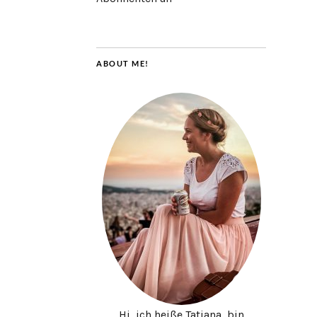
ABOUT ME!
Hi, ich heiße Tatjana, bin