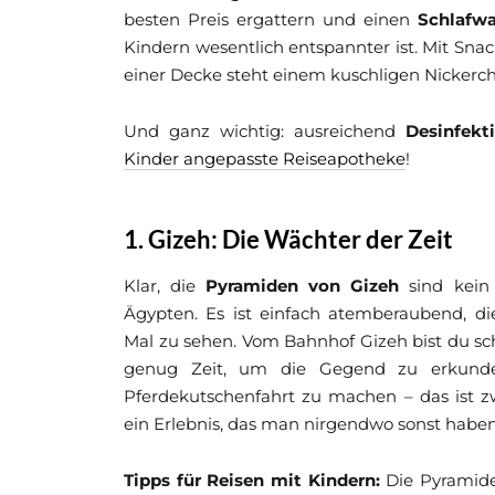
besten Preis ergattern und einen
Schlafwa
Kindern wesentlich entspannter ist. Mit Sna
einer Decke steht einem kuschligen Nickerc
Und ganz wichtig: ausreichend
Desinfekt
Kinder angepasste Reiseapotheke
!
1. Gizeh: Die Wächter der Zeit
Klar, die
Pyramiden von Gizeh
sind kein 
Ägypten. Es ist einfach atemberaubend, d
Mal zu sehen. Vom Bahnhof Gizeh bist du sc
genug Zeit, um die Gegend zu erkunden
Pferdekutschenfahrt zu machen – das ist zw
ein Erlebnis, das man nirgendwo sonst habe
Tipps für Reisen mit Kindern:
Die Pyramiden