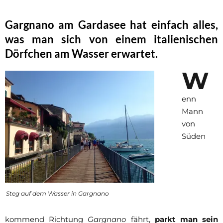
Gargnano am Gardasee hat einfach alles,
was man sich von einem italienischen
Dörfchen am Wasser erwartet.
W
enn
Mann
von
Süden
Steg auf dem Wasser in Gargnano
kommend Richtung
Gargnano
fährt,
parkt man sein