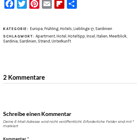
Facebook
Twitter
Pinterest
Email
Flipboard
Teilen
Europa
,
Frühling
,
Hotels
,
Lieblinge ღ
,
Sardinien
KATEGORIE:
Apartment
,
Hotel
,
Hoteltipp
,
Insel
,
Italien
,
Meerblick
,
SCHLAGWORT:
Sardinia
,
Sardinien
,
Strand
,
Unterkunft
2 Kommentare
Schreibe einen Kommentar
Deine E-Mail-Adresse wird nicht veröffentlicht.
Erforderliche Felder sind mit
*
markiert
Kommentar
*