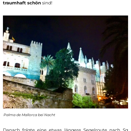
traumhaft schön
sind!
Palma de Mallorca bei Nacht
Danach folgte eine etwas längere Segelroute nach
Sa