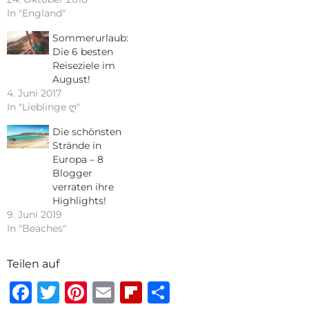
In "England"
Sommerurlaub:
Die 6 besten
Reiseziele im
August!
4. Juni 2017
In "Lieblinge ღ"
Die schönsten
Strände in
Europa – 8
Blogger
verraten ihre
Highlights!
9. Juni 2019
In "Beaches"
Teilen auf
Facebook
Twitter
Pinterest
Email
Flipboard
Teilen