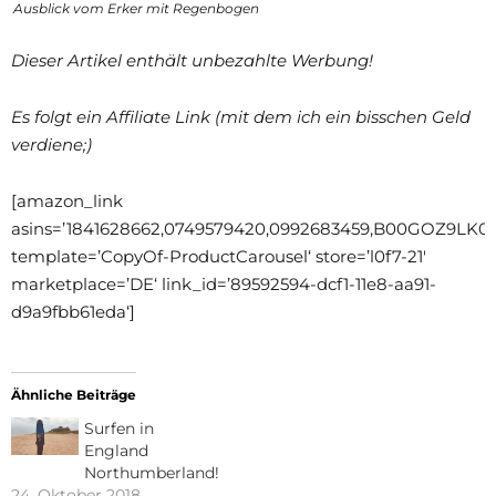
Ausblick vom Erker mit Regenbogen
Dieser Artikel enthält unbezahlte Werbung!
Es folgt ein Affiliate Link (mit dem ich ein bisschen Geld
verdiene;)
[amazon_link
asins=’1841628662,0749579420,0992683459,B00GOZ9LK0
template=’CopyOf-ProductCarousel‘ store=’l0f7-21′
marketplace=’DE‘ link_id=’89592594-dcf1-11e8-aa91-
d9a9fbb61eda‘]
Ähnliche Beiträge
Surfen in
England
Northumberland!
24. Oktober 2018