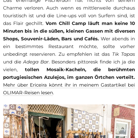
Das ehemalige Fischerdorf hat nichts von seinem
Charme verloren. Auch wenn es mittlerweile durchaus
touristisch ist und die Line-ups voll von Surfern sind, ist
das Flair gechillt.
Vom Chill Camp läuft man keine 10
Minuten bis in die süßen, kleinen Gassen mit diversen
Shops, Souvenir-Läden, Bars und Cafés.
Wer abends in
ein bestimmtes Restaurant möchte, sollte vorher
unbedingt reservieren. Zu empfehlen ist das
Tik Tapas
und die
Adega Bar
. Besonders pittoresk finde ich ja die
vielen,
tollen Mosaik-Kacheln, die berühmten
portugiesischen Azulejos, im ganzen Örtchen verteilt.
Mehr über Ericeira könnt ihr in meinem Gastartikel bei
OLIMAR-Reisen lesen
.