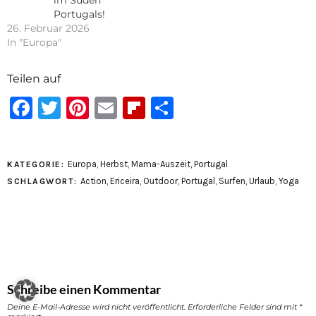
Portugals!
26. Februar 2026
In "Europa"
Teilen auf
Facebook
Twitter
Pinterest
Email
Flipboard
Teilen
Europa
,
Herbst
,
Mama-Auszeit
,
Portugal
KATEGORIE:
Action
,
Ericeira
,
Outdoor
,
Portugal
,
Surfen
,
Urlaub
,
Yoga
SCHLAGWORT:
Schreibe einen Kommentar
Deine E-Mail-Adresse wird nicht veröffentlicht.
Erforderliche Felder sind mit
*