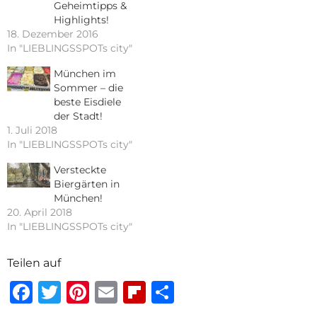
Geheimtipps &
Highlights!
18. Dezember 2016
In "LIEBLINGSSPOTs city"
München im
Sommer – die
beste Eisdiele
der Stadt!
1. Juli 2018
In "LIEBLINGSSPOTs city"
Versteckte
Biergärten in
München!
20. April 2018
In "LIEBLINGSSPOTs city"
Teilen auf
Facebook
Twitter
Pinterest
Email
Flipboard
Teilen