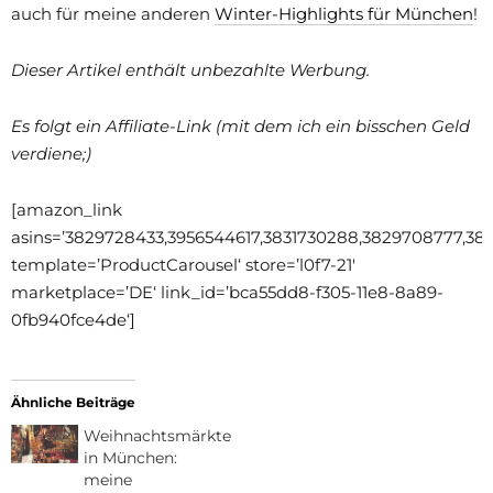
auch für meine anderen
Winter-Highlights für München
!
Dieser Artikel enthält unbezahlte Werbung.
Es folgt ein Affiliate-Link (mit dem ich ein bisschen Geld
verdiene;)
[amazon_link
asins=’3829728433,3956544617,3831730288,3829708777,382
template=’ProductCarousel‘ store=’l0f7-21′
marketplace=’DE‘ link_id=’bca55dd8-f305-11e8-8a89-
0fb940fce4de‘]
Ähnliche Beiträge
Weihnachtsmärkte
in München:
meine