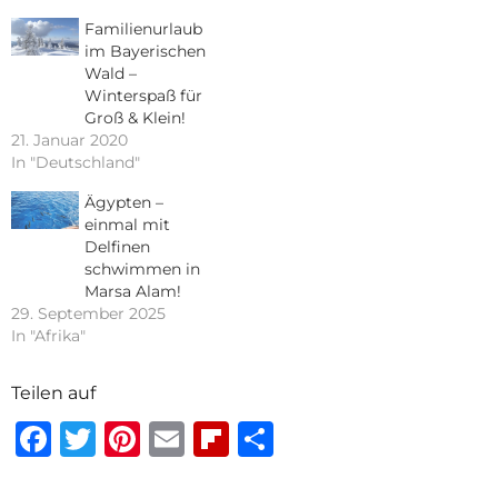
Familienurlaub
im Bayerischen
Wald –
Winterspaß für
Groß & Klein!
21. Januar 2020
In "Deutschland"
Ägypten –
einmal mit
Delfinen
schwimmen in
Marsa Alam!
29. September 2025
In "Afrika"
Teilen auf
Facebook
Twitter
Pinterest
Email
Flipboard
Teilen