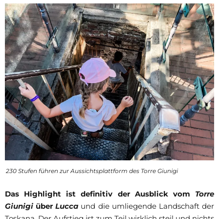
230 Stufen führen zur Aussichtsplattform des Torre Giunigi
Das Highlight ist definitiv der Ausblick vom
Torre
Giunigi
über
Lucca
und die umliegende Landschaft der
Toskana. Der Aufstieg ist zum Teil wirklich steil und nichts