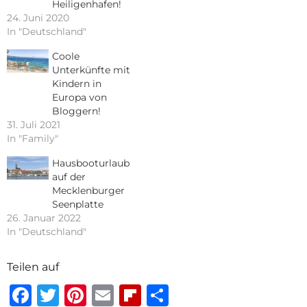
Heiligenhafen!
24. Juni 2020
In "Deutschland"
Coole
Unterkünfte mit
Kindern in
Europa von
Bloggern!
31. Juli 2021
In "Family"
Hausbooturlaub
auf der
Mecklenburger
Seenplatte
26. Januar 2022
In "Deutschland"
Teilen auf
Facebook
Twitter
Pinterest
Email
Flipboard
Teilen