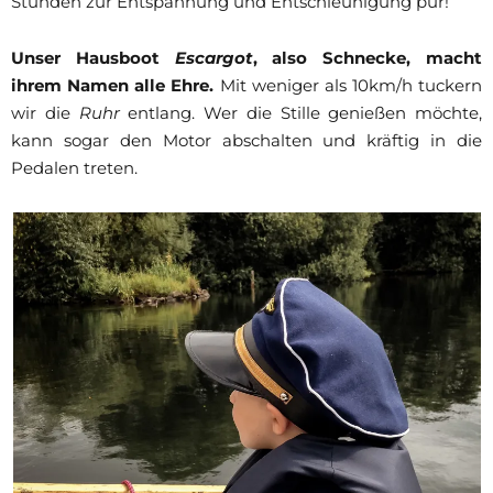
Stunden zur Entspannung und Entschleunigung pur!
Unser Hausboot
Escargot
, also Schnecke, macht
ihrem Namen alle Ehre.
Mit weniger als 10km/h tuckern
wir die
Ruhr
entlang. Wer die Stille genießen möchte,
kann sogar den Motor abschalten und kräftig in die
Pedalen treten.