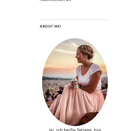
ABOUT ME!
Hi, ich heiße Tatjana, bin