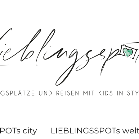
POTs city
LIEBLINGSSPOTs wel