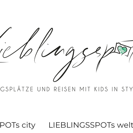
POTs city
LIEBLINGSSPOTs wel