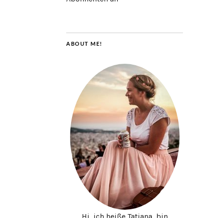
ABOUT ME!
Hi, ich heiße Tatjana, bin