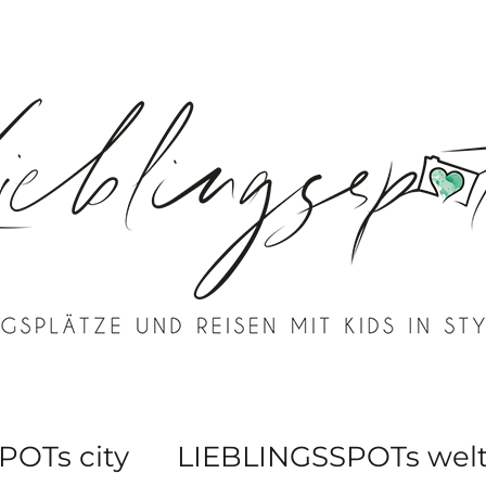
POTs city
LIEBLINGSSPOTs wel