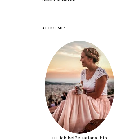
ABOUT ME!
Hi, ich heiße Tatjana, bin